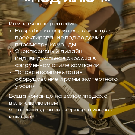
Комплексное решение:
Разработка парка велосипедов:
проектирование под задачи и
параметры команды.
Эксклюзивный дизайн:
индивидуальная окраска в
фирменном стиле компании.
Топовая комплектация:
оборудование и рамы экспертного
уровня.
Ваша команда на велосипедах с
великим именем —
это новый уровень корпоративного
имиджа.